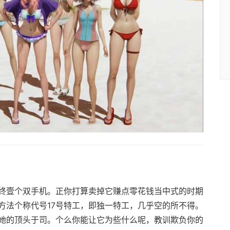
终壹个双手机。正你打算卖掉它赚点零花钱当中式的时期
方法个称代号17号特工，即独一特工，几乎空的所不得。
她的顶头于司。个么你能让它为些什么呢，教训欺负你的