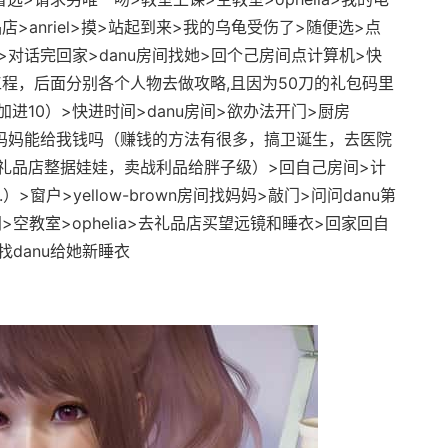
>anriel>摸>站起到来>我的乌龟受伤了>随便选>点
lia>对话完回家>danu房间找她>回个己房间点计算机>快
程，后面分别各个人物去做攻略,且因为50刀的礼包码里
进10）>快进时间>danu房间>欲办法开门>厨房
觉>妈妈能给我钱吗（赚钱的方法有很多，搞卫诞生，去医院
礼品店整据娃娃，卖战利品给胖子级）>回自己房间>计
>窗户>yellow-brown房间找妈妈>敲门>问问danu第
空教室>ophelia>去礼品店买望远镜和睡衣>回家回自
找danu给她新睡衣