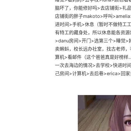
脑坏了，你能修好吗>去店铺街>礼品店
店铺街的胖子makoto>呼叫>ame
进时间>手机>休息（暂时不做特工工
有特工的藏身处，所以休息能各资源加
>danu房间>开门>选第三个>睡
卖蝌蚪，校长远办社室，找古老师，
算机>看邮件（这个爸爸真是好榜样...）
一次去海边的情况>去学校>快进时间>
己房间>计算机>去后巷>erica>回家