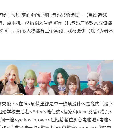
码，切记前面4个红利礼包码只能选其一（当然选50
背包，点手机，然后输入号码就行（礼包码广多数人应该都
论区），好多人物都有三个条线，我都会讲（除了为者基
交谈下>在课>剧情里都是单一选项没什么是说的（接下
学校去后巷>Erica>随便选>复家和danu说话>摸头>
遍>yellow-brown>让她给各位买台电脑吧>电脑>
着选>请求另唯一吻>教室上课>空教室>ophelia>我的电