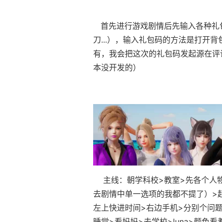
首先进行游戏剧情后先输入各种礼包
刀...），输入礼包码的方法是打开
有，我会把这次的礼包码发起源在评
本没开发的）
主线：朝学科校>教室>先各个人物
去剧情中单一选项的我都不提了）>起始
左上快进时间>右边手机>分别个问题问一
睡觉>看妈妈>去学校>luna>颜色看