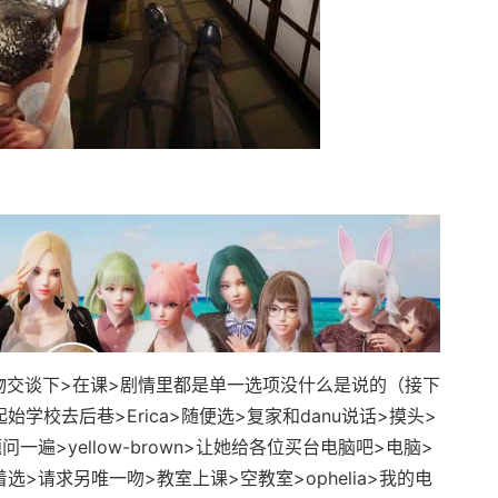
交谈下>在课>剧情里都是单一选项没什么是说的（接下
学校去后巷>Erica>随便选>复家和danu说话>摸头>
遍>yellow-brown>让她给各位买台电脑吧>电脑>
着选>请求另唯一吻>教室上课>空教室>ophelia>我的电