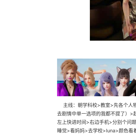
主线：朝学科校>教室>先各个人物
去剧情中单一选项的我都不提了）>起始
左上快进时间>右边手机>分别个问题问一
睡觉>看妈妈>去学校>luna>颜色看