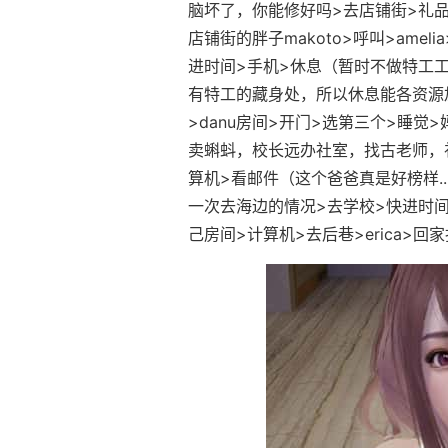
脑坏了，你能修好吗>去店铺街>礼品店
店铺街的胖子makoto>呼叫>ame
进时间>手机>休息（暂时不做特工工
有特工的藏身处，所以休息能各资源加
>danu房间>开门>选第三个>睡
卖蝌蚪，校长远办社室，找古老师，
算机>看邮件（这个爸爸真是好榜样...）
一次去海边的情况>去学校>快进时间>
己房间>计算机>去后巷>erica>回家