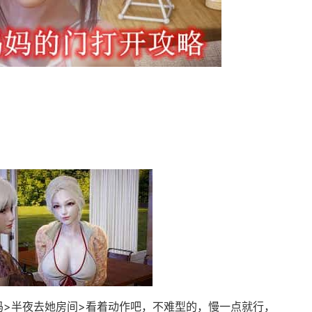
码>半夜去她房间>看着动作吧，不难型的，慢一点就行，