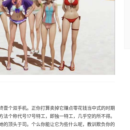
终壹个双手机。正你打算卖掉它赚点零花钱当中式的时期
方法个称代号17号特工，即独一特工，几乎空的所不得。
她的顶头于司。个么你能让它为些什么呢，教训欺负你的