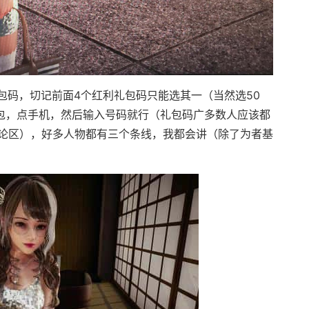
码，切记前面4个红利礼包码只能选其一（当然选50
背包，点手机，然后输入号码就行（礼包码广多数人应该都
论区），好多人物都有三个条线，我都会讲（除了为者基