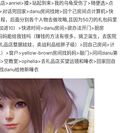
>anriel>摸>站起到来>我的乌龟受伤了>随便选>点
lia>对话完回家>danu房间找她>回个己房间点计算机>快
程，后面分别各个人物去做攻略,且因为50刀的礼包码里
进10）>快进时间>danu房间>欲办法开门>厨房
觉>妈妈能给我钱吗（赚钱的方法有很多，搞卫诞生，去医院
礼品店整据娃娃，卖战利品给胖子级）>回自己房间>计
>窗户>yellow-brown房间找妈妈>敲门>问问danu第
空教室>ophelia>去礼品店买望远镜和睡衣>回家回自
找danu给她新睡衣