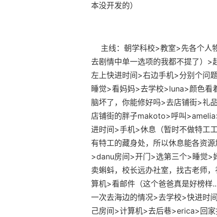
本没开发的）
主线：朝学科校>教室>先各个人物
去剧情中单一选项的我都不提了）>起始
左上快进时间>右边手机>分别个问题问一
睡觉>看妈妈>去学校>luna>颜色看
脑坏了，你能修好吗>去店铺街>礼品店
店铺街的胖子makoto>呼叫>ame
进时间>手机>休息（暂时不做特工工
有特工的藏身处，所以休息能各资源加
>danu房间>开门>选第三个>睡
卖蝌蚪，校长远办社室，找古老师，
算机>看邮件（这个爸爸真是好榜样...）
一次去海边的情况>去学校>快进时间>
己房间>计算机>去后巷>erica>回家