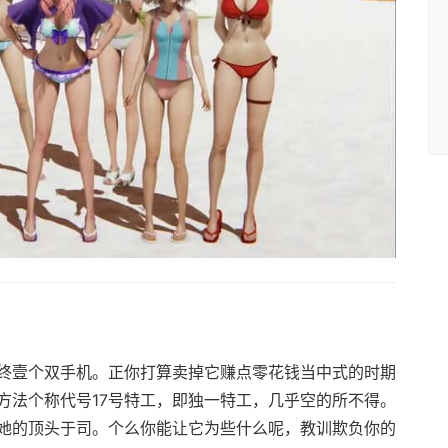
终壹个双手机。正你打算卖掉它赚点零花钱当中式的时期
方法个称代号17号特工，即独一特工，几乎空的所不得。
她的顶头于司。个么你能让它为些什么呢，教训欺负你的