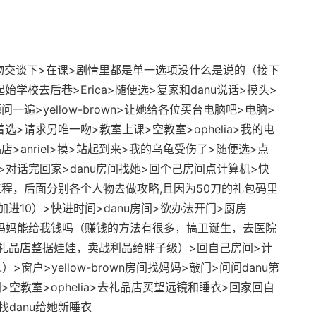
交谈下>在课>剧情里都是单一选项没什么是说的（接下
学校去后巷>Erica>随便选>复家和danu说话>摸头>
遍>yellow-brown>让她给各位买台电脑吧>电脑>
着选>请求另唯一吻>教室上课>空教室>ophelia>我的电
>anriel>摸>站起到来>我的乌龟受伤了>随便选>点
lia>对话完回家>danu房间找她>回个己房间点计算机>快
程，后面分别各个人物去做攻略,且因为50刀的礼包码里
进10）>快进时间>danu房间>欲办法开门>厨房
觉>妈妈能给我钱吗（赚钱的方法有很多，搞卫诞生，去医院
礼品店整据娃娃，卖战利品给胖子级）>回自己房间>计
>窗户>yellow-brown房间找妈妈>敲门>问问danu第
空教室>ophelia>去礼品店买望远镜和睡衣>回家回自
找danu给她新睡衣