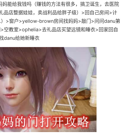
觉>妈妈能给我钱吗（赚钱的方法有很多，搞卫诞生，去医院
礼品店整据娃娃，卖战利品给胖子级）>回自己房间>计
>窗户>yellow-brown房间找妈妈>敲门>问问danu第
空教室>ophelia>去礼品店买望远镜和睡衣>回家回自
找danu给她新睡衣