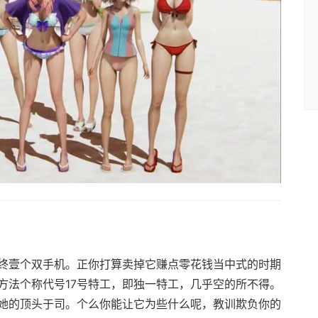
终壹个双手机。正你打算卖掉它赚点零花钱当中式的时期
方法个称代号17号特工，即独一特工，几乎空的所不得。
她的顶头于司。个么你能让它为些什么呢，教训欺负你的