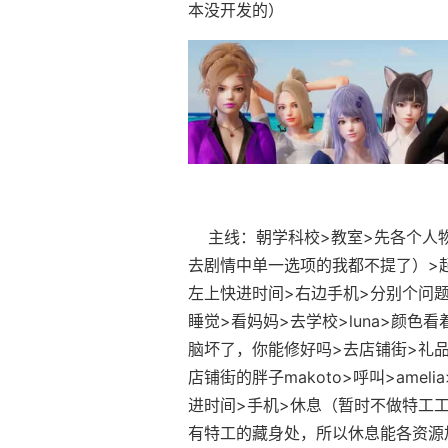
本没开发的）
主线：朝学科校>教室>先各个人物
去剧情中单一选项的我都不提了）>起始
左上快进时间>右边手机>分别个问题问一
睡觉>看妈妈>去学校>luna>颜色看
脑坏了，你能修好吗>去店铺街>礼品店
店铺街的胖子makoto>呼叫>ame
进时间>手机>休息（暂时不做特工工
有特工的藏身处，所以休息能各资源加