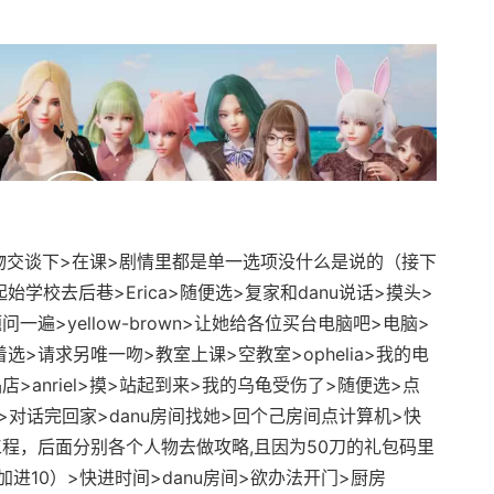
交谈下>在课>剧情里都是单一选项没什么是说的（接下
学校去后巷>Erica>随便选>复家和danu说话>摸头>
遍>yellow-brown>让她给各位买台电脑吧>电脑>
着选>请求另唯一吻>教室上课>空教室>ophelia>我的电
>anriel>摸>站起到来>我的乌龟受伤了>随便选>点
lia>对话完回家>danu房间找她>回个己房间点计算机>快
程，后面分别各个人物去做攻略,且因为50刀的礼包码里
进10）>快进时间>danu房间>欲办法开门>厨房