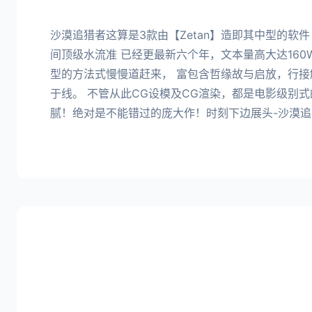
沙漠追猎者这算是3款由【Zetan】造即其中型的软
间顶级水流准 已经更最新六个年，文本量高大达160
型的方法式慢慢道赶来， 富包含哲缘故与启放，行
于线。 不管从此CG设模及CG渲染，都是电影级别式
腻！绝对是不能错过的庞大作！时刻下边展头-沙漠