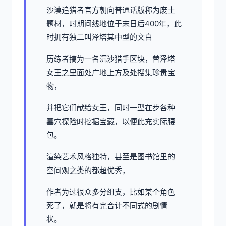
沙漠追猎者官方朝向普通话版称为
废土
题材，时期间线地位于末日后400年，此
时拥有独二叫泽塔其中型的文白
历练者搞为一名沉沙猎手区块，替泽塔
女王之里面处广地上方及处搜集珍贵宝
物，
并把它们献给女王，同时一型在步各种
墓穴探险时挖掘宝藏，以便此充实际腰
包。
渲染艺术风格独特，甚至是图书馆里的
空间观之类的都超优秀，
作者为过很众多分组支，比如某个角色
死了，就是将有完合计不同式的剧情
状。