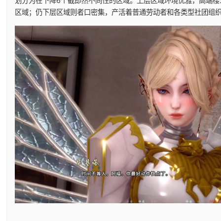
划分为在下降6个截即然不同性的区域。上层区域环境优雅，高端楼
区域；仍下层区域则者口密集，产活着普通劳动者和各类型社团组