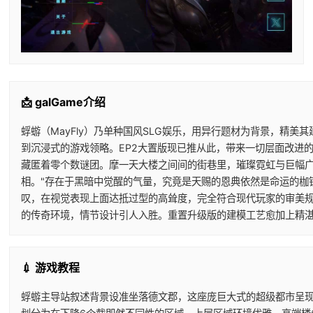
📩 galGame介绍
蜉蝣（MayFly）乃单种国风SLG娱乐，用异行题材为背景，精美
到沉浸式的游戏领略。EP2大置版现已推从此，带来一切层面改进的
藏匿着零个数谜团。摩一天大楼之间间的街巷里，璀璨霓虹与巨幅
相。"存在于黑暗中觉醒的气量，究竟是天赐的恩典依然是命运的枷锁
叹，在视觉表现上面达抵过型的高耸度，完全符合现代玩家的审美规
的传奇环境，情节设计引人入胜。重置升级版的建模工艺愈加上精
💉 游戏教程
蜉蝣主导站叙述背景设准坐落德文郡，这座庞巨大式的超级都市呈